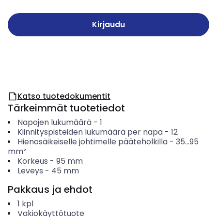
Kirjaudu
Katso tuotedokumentit
Tärkeimmät tuotetiedot
Napojen lukumäärä
-
1
Kiinnityspisteiden lukumäärä per napa
-
12
Hienosäikeiselle johtimelle pääteholkilla
-
35...95
mm²
Korkeus
-
95
mm
Leveys
-
45
mm
Pakkaus ja ehdot
1
kpl
Vakiokäyttötuote