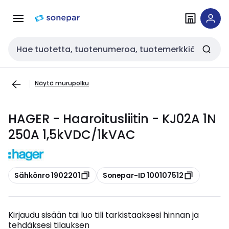
Siirry
Siirry
navigointiin
sisältöön
Haku
Näytä murupolku
HAGER - Haaroitusliitin - KJ02A 1N
250A 1,5kVDC/1kVAC
Kopioi
Kopioi
Sähkönro 1902201
Sonepar-ID 100107512
Kirjaudu sisään tai luo tili tarkistaaksesi hinnan ja
tehdäksesi tilauksen