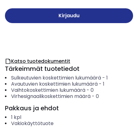
Kirjaudu
Katso tuotedokumentit
Tärkeimmät tuotetiedot
Sulkeutuvien koskettimien lukumäärä
-
1
Avautuvien koskettimien lukumäärä
-
1
Vaihtokoskettimien lukumäärä
-
0
Virhesignaalikoskettimien määrä
-
0
Pakkaus ja ehdot
1
kpl
Vakiokäyttötuote