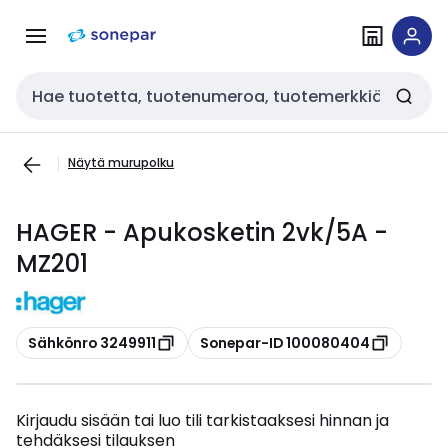
Siirry
Siirry
navigointiin
sisältöön
Haku
Näytä murupolku
HAGER - Apukosketin 2vk/5A -
MZ201
Kopioi
Kopioi
Sähkönro 3249911
Sonepar-ID 100080404
Kirjaudu sisään tai luo tili tarkistaaksesi hinnan ja
tehdäksesi tilauksen