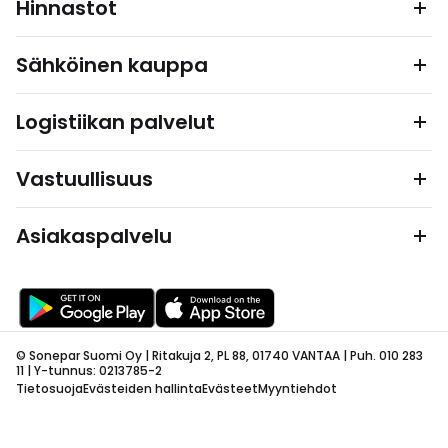
Hinnastot
Sähköinen kauppa
Logistiikan palvelut
Vastuullisuus
Asiakaspalvelu
© Sonepar Suomi Oy | Ritakuja 2, PL 88, 01740 VANTAA | Puh. 010 283
11 | Y-tunnus: 0213785-2
Tietosuoja
Evästeiden hallinta
Evästeet
Myyntiehdot