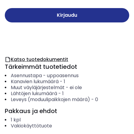
Kirjaudu
Katso tuotedokumentit
Tärkeimmät tuotetiedot
Asennustapa
-
uppoasennus
Kanavien lukumäärä
-
1
Muut väyläjärjestelmät
-
ei ole
Lähtöjen lukumäärä
-
1
Leveys (moduulipaikkojen määrä)
-
0
Pakkaus ja ehdot
1
kpl
Vakiokäyttötuote