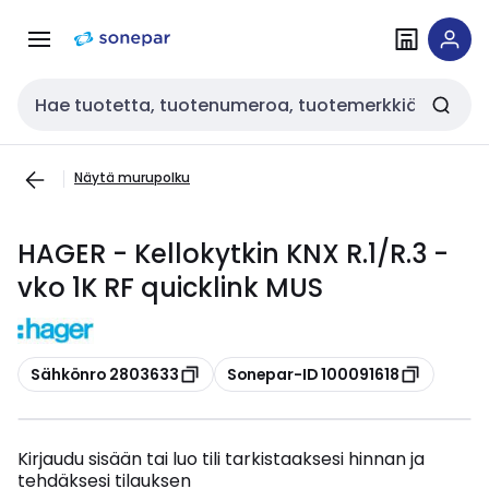
Siirry
Siirry
navigointiin
sisältöön
Haku
Näytä murupolku
HAGER - Kellokytkin KNX R.1/R.3 -
vko 1K RF quicklink MUS
Kopioi
Kopioi
Sähkönro 2803633
Sonepar-ID 100091618
Kirjaudu sisään tai luo tili tarkistaaksesi hinnan ja
tehdäksesi tilauksen