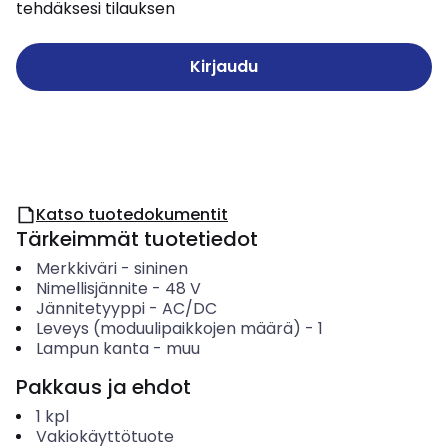
tehdäksesi tilauksen
Kirjaudu
Katso tuotedokumentit
Tärkeimmät tuotetiedot
Merkkiväri
-
sininen
Nimellisjännite
-
48
V
Jännitetyyppi
-
AC/DC
Leveys (moduulipaikkojen määrä)
-
1
Lampun kanta
-
muu
Pakkaus ja ehdot
1
kpl
Vakiokäyttötuote