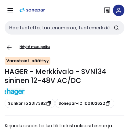
Siirry
Siirry
navigointiin
sisältöön
Haku
Näytä murupolku
Varastointi päättyy
HAGER - Merkkivalo - SVN134
sininen 12-48V AC/DC
Kopioi
Kopioi
Sähkönro 2317392
Sonepar-ID 100102622
Kirjaudu sisään tai luo tili tarkistaaksesi hinnan ja