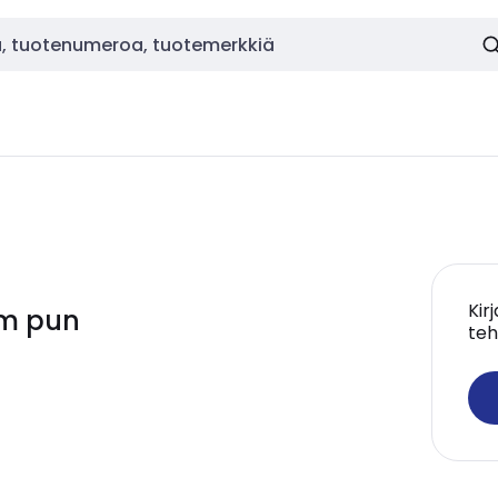
Kir
mm pun
teh