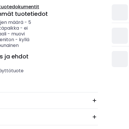
tuotedokumentit
mmät tuotetiedot
öjen määrä
-
5
täpaikka
-
ei
ali
-
muovi
eniton
-
kyllä
punainen
s ja ehdot
äyttötuote