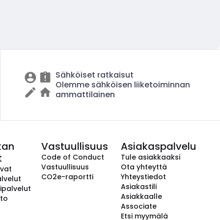
Sähköiset ratkaisut
Olemme sähköisen liiketoiminnan
ammattilainen
kan
Vastuullisuus
Asiakaspalvelu
t
Code of Conduct
Tule asiakkaaksi
Vastuullisuus
Ota yhteyttä
avat
CO2e-raportti
Yhteystiedot
lvelut
Asiakastili
ipalvelut
Asiakkaalle
to
Associate
Etsi myymälä