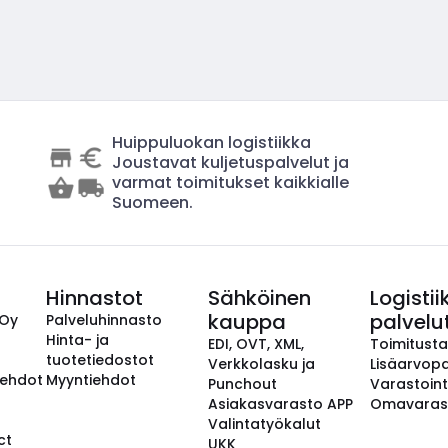
Huippuluokan logistiikka
Joustavat kuljetuspalvelut ja
varmat toimitukset kaikkialle
Suomeen.
Hinnastot
Sähköinen
Logistii
kauppa
palvelu
 Oy
Palveluhinnasto
Hinta- ja
EDI, OVT, XML,
Toimitust
tuotetiedostot
Verkkolasku ja
Lisäarvopa
aehdot
Myyntiehdot
Punchout
Varastoint
Asiakasvarasto APP
Omavaras
Valintatyökalut
ct
UKK