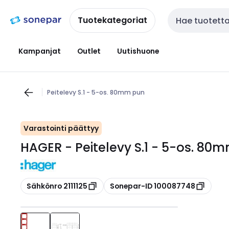
Siirry
Siirry
navigointiin
sisältöön
Tuotekategoriat
Haku
Kampanjat
Outlet
Uutishuone
Peitelevy S.1 - 5-os. 80mm pun
Varastointi päättyy
HAGER - Peitelevy S.1 - 5-os. 80
Kopioi
Kopioi
Sähkönro 2111125
Sonepar-ID 100087748