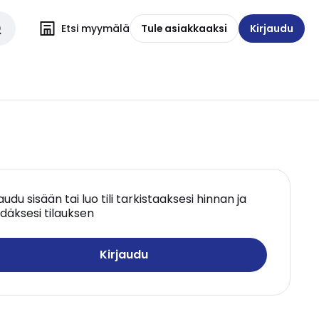
Etsi myymälä
Tule asiakkaaksi
Kirjaudu
jaudu sisään tai luo tili tarkistaaksesi hinnan ja
däksesi tilauksen
Kirjaudu