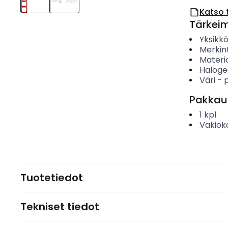
Katso 
Tärkei
Yksikk
Merkin
Materia
Haloge
Väri
-
Pakkau
1
kpl
Vakiok
Tuotetiedot
Tekniset tiedot