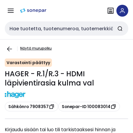
Siirry
Siirry
navigointiin
sisältöön
Haku
Näytä murupolku
Varastointi päättyy
HAGER - R.1/R.3 - HDMI
läpivientirasia kulma val
Kopioi
Kopioi
Sähkönro 7908357
Sonepar-ID 100083014
Kirjaudu sisään tai luo tili tarkistaaksesi hinnan ja