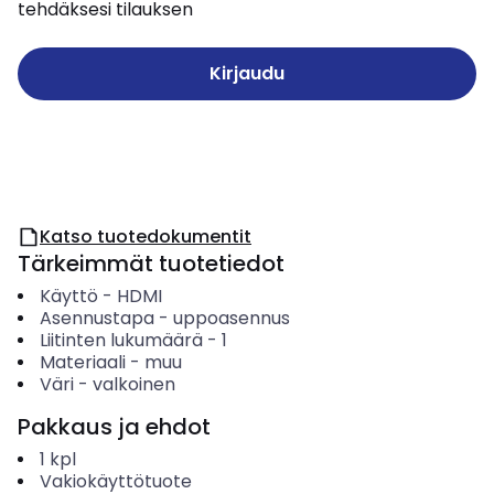
tehdäksesi tilauksen
Kirjaudu
Katso tuotedokumentit
Tärkeimmät tuotetiedot
Käyttö
-
HDMI
Asennustapa
-
uppoasennus
Liitinten lukumäärä
-
1
Materiaali
-
muu
Väri
-
valkoinen
Pakkaus ja ehdot
1
kpl
Vakiokäyttötuote