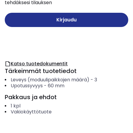
tehdäksesi tilauksen
Kirjaudu
Katso tuotedokumentit
Tärkeimmät tuotetiedot
Leveys (moduulipaikkojen määrä)
-
3
Upotussyvyys
-
60
mm
Pakkaus ja ehdot
1
kpl
Vakiokäyttötuote