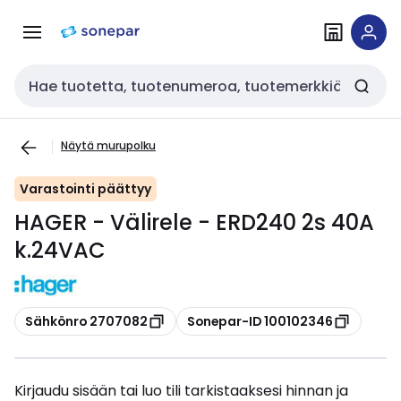
Siirry
Siirry
navigointiin
sisältöön
Haku
Näytä murupolku
Varastointi päättyy
HAGER - Välirele - ERD240 2s 40A
k.24VAC
Kopioi
Kopioi
Sähkönro 2707082
Sonepar-ID 100102346
Kirjaudu sisään tai luo tili tarkistaaksesi hinnan ja