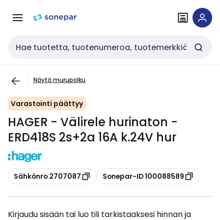
Siirry
Siirry
navigointiin
sisältöön
Haku
Näytä murupolku
Varastointi päättyy
HAGER - Välirele hurinaton -
ERD418S 2s+2a 16A k.24V hur
Kopioi
Kopioi
Sähkönro 2707087
Sonepar-ID 100088589
Kirjaudu sisään tai luo tili tarkistaaksesi hinnan ja