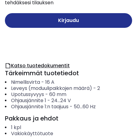
tehdäksesi tilauksen
Kirjaudu
Katso tuotedokumentit
Tärkeimmät tuotetiedot
Nimellisvirta
-
16
A
Leveys (moduulipaikkojen määrä)
-
2
Upotussyvyys
-
60
mm
Ohjausjännite 1
-
24...24
V
Ohjausjännite 1:n taajuus
-
50...60
Hz
Pakkaus ja ehdot
1
kpl
Vakiokäyttötuote