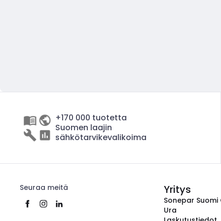
+170 000 tuotetta
Suomen laajin
sähkötarvikevalikoima
Seuraa meitä
Yritys
Sonepar Suomi
Ura
Laskutustiedot