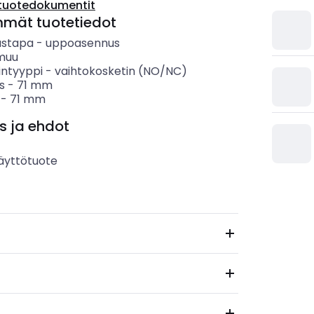
tuotedokumentit
mmät tuotetiedot
ustapa
-
uppoasennus
muu
intyyppi
-
vaihtokosketin (NO/NC)
s
-
71
mm
-
71
mm
s ja ehdot
äyttötuote