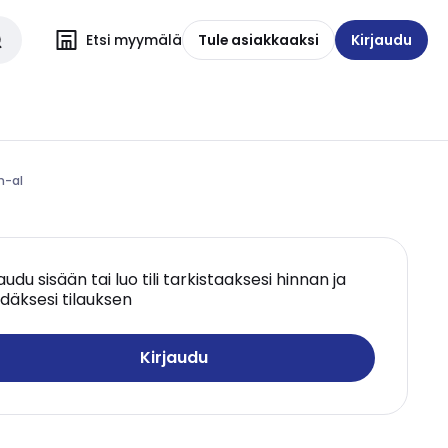
Etsi myymälä
Tule asiakkaaksi
Kirjaudu
n-al
jaudu sisään tai luo tili tarkistaaksesi hinnan ja
däksesi tilauksen
Kirjaudu