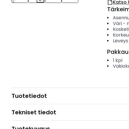
Katso 
Tärkei
Asenn
Väri
-
Kosket
Korkeu
Leveys
Pakkau
1
kpl
Vakiok
Tuotetiedot
Tekniset tiedot
Tuotekuvaus