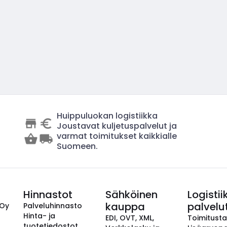
Huippuluokan logistiikka
Joustavat kuljetuspalvelut ja
varmat toimitukset kaikkialle
Suomeen.
Hinnastot
Sähköinen
Logistii
kauppa
palvelu
 Oy
Palveluhinnasto
Hinta- ja
EDI, OVT, XML,
Toimitust
tuotetiedostot