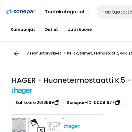
Siirry
Siirry
navigointiin
sisältöön
Tuotekategoriat
Haku
Kampanjat
Outlet
Uutishuone
Asennustarvikkeet
Kellokytkimet, termostaatit, valai
HAGER - Huonetermostaatti K.5 - 
Kopioi
Kopioi
Sähkönro 2613599
Sonepar-ID 100091877