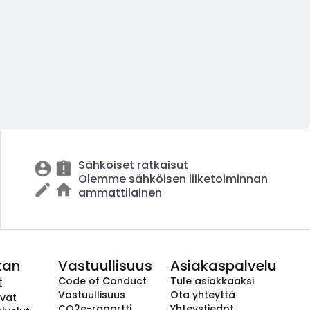
Sähköiset ratkaisut
Olemme sähköisen liiketoiminnan
ammattilainen
kan
Vastuullisuus
Asiakaspalvelu
t
Code of Conduct
Tule asiakkaaksi
Vastuullisuus
Ota yhteyttä
avat
CO2e-raportti
Yhteystiedot