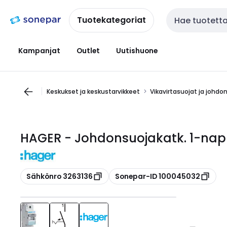
Siirry
Siirry
navigointiin
sisältöön
Tuotekategoriat
Haku
Kampanjat
Outlet
Uutishuone
Keskukset ja keskustarvikkeet
Vikavirtasuojat ja johdo
HAGER - Johdonsuojakatk. 1-nap
Kopioi
Kopioi
Sähkönro 3263136
Sonepar-ID 100045032