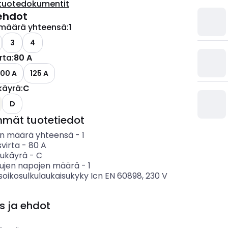
tuotedokumentit
ehdot
määrä yhteensä
:
1
3
4
irta
:
80 A
100 A
125 A
käyrä
:
C
D
mmät tuotetiedot
n määrä yhteensä
-
1
svirta
-
80
A
sukäyrä
-
C
tujen napojen määrä
-
1
soikosulkulaukaisukyky Icn EN 60898, 230 V
s ja ehdot