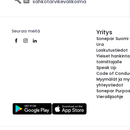
sähkötarvikevalikoima
Seuraa meitä
Yritys
Sonepar Suomi
Ura
Laskutustiedot
Yleiset hankint
toimittajalle
Speak Up
Code of Condu
Myymälät ja my
yhteystiedot
Sonepar Purpo
Vierailijaohje