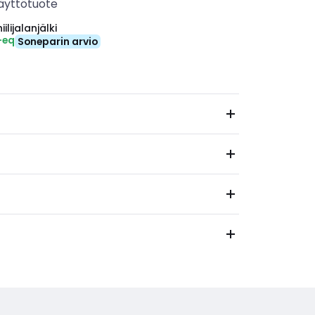
äyttötuote
ilijalanjälki
-eq
Soneparin arvio