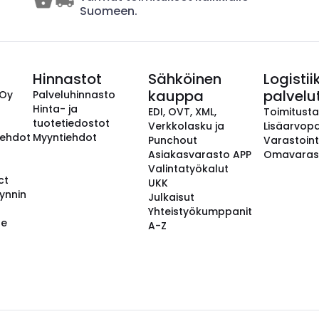
Suomeen.
Hinnastot
Sähköinen
Logistii
kauppa
palvelu
 Oy
Palveluhinnasto
Hinta- ja
EDI, OVT, XML,
Toimitust
tuotetiedostot
Verkkolasku ja
Lisäarvopa
aehdot
Myyntiehdot
Punchout
Varastoint
Asiakasvarasto APP
Omavaras
Valintatyökalut
ct
UKK
ynnin
Julkaisut
Yhteistyökumppanit
se
A-Z