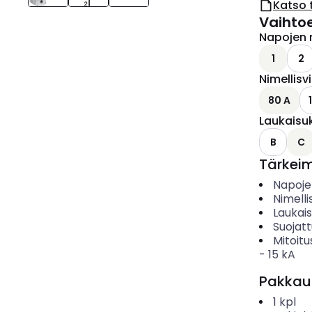
Katso 
Vaihto
Napojen 
1
2
Nimellisv
80 A
Laukaisu
B
C
Tärkei
Napoje
Nimelli
Laukai
Suojat
Mitoitu
-
15
kA
Pakkau
1
kpl