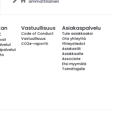
ammattilainen
kan
Vastuullisuus
Asiakaspalvelu
t
Code of Conduct
Tule asiakkaaksi
Vastuullisuus
Ota yhteyttä
avat
CO2e-raportti
Yhteystiedot
lvelut
Asiakastili
ipalvelut
Asiakkaalle
to
Associate
Etsi myymälä
Toimittajalle