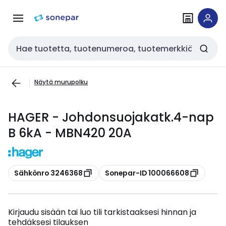
Siirry
Siirry
navigointiin
sisältöön
Haku
Näytä murupolku
HAGER - Johdonsuojakatk.4-nap
B 6kA - MBN420 20A
Kopioi
Kopioi
Sähkönro 3246368
Sonepar-ID 100066608
Kirjaudu sisään tai luo tili tarkistaaksesi hinnan ja
tehdäksesi tilauksen