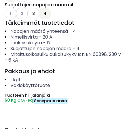
Suojattujen napojen määrä
:
4
Katso käytettävissä olevat vaihtoehdot
Katso käytettävissä olevat vaihtoehdot
1
2
3
4
Tärkeimmät tuotetiedot
Napojen määrä yhteensä
-
4
Nimellisvirta
-
20
A
Laukaisukäyrä
-
B
Suojattujen napojen määrä
-
4
Mitoitusoikosulkulaukaisukyky Icn EN 60898, 230 V
-
6
kA
Pakkaus ja ehdot
1
kpl
Vakiokäyttötuote
Tuotteen hiilijalanjälki
60 Kg CO₂-eq
Soneparin arvio