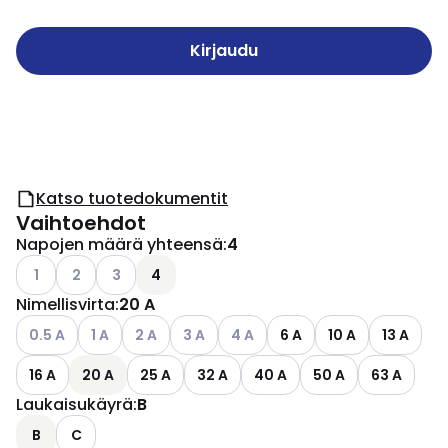
Kirjaudu
Katso tuotedokumentit
Vaihtoehdot
Napojen määrä yhteensä
:
4
Katso käytettävissä olevat vaihtoehdot
Katso käytettävissä olevat vaihtoehdot
Katso käytettävissä olevat vaihtoehdot
1
2
3
4
Nimellisvirta
:
20 A
Katso käytettävissä olevat vaihtoehdot
Katso käytettävissä olevat vaihtoehdot
Katso käytettävissä olevat vaihtoehdot
Katso käytettävissä olevat vaihtoehdot
Katso käytettävissä olevat vaih
0.5 A
1 A
2 A
3 A
4 A
6 A
10 A
13 A
16 A
20 A
25 A
32 A
40 A
50 A
63 A
Laukaisukäyrä
:
B
B
C