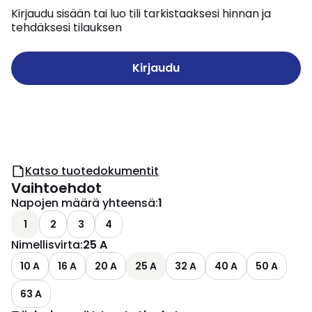
Kirjaudu sisään tai luo tili tarkistaaksesi hinnan ja
tehdäksesi tilauksen
Kirjaudu
Katso tuotedokumentit
Vaihtoehdot
Napojen määrä yhteensä
:
1
1
2
3
4
Nimellisvirta
:
25 A
10 A
16 A
20 A
25 A
32 A
40 A
50 A
63 A