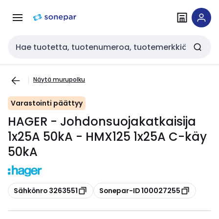
Siirry
Siirry
navigointiin
sisältöön
Haku
Näytä murupolku
Varastointi päättyy
HAGER - Johdonsuojakatkaisija
1x25A 50kA - HMX125 1x25A C-käy
50kA
Kopioi
Kopioi
Sähkönro 3263551
Sonepar-ID 100027255