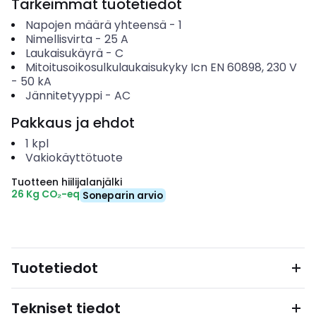
Tärkeimmät tuotetiedot
Napojen määrä yhteensä
-
1
Nimellisvirta
-
25
A
Laukaisukäyrä
-
C
Mitoitusoikosulkulaukaisukyky Icn EN 60898, 230 V
-
50
kA
Jännitetyyppi
-
AC
Pakkaus ja ehdot
1
kpl
Vakiokäyttötuote
Tuotteen hiilijalanjälki
26 Kg CO₂-eq
Soneparin arvio
Tuotetiedot
Tekniset tiedot