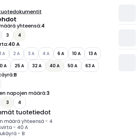
tuotedokumentit
ehdot
määrä yhteensä
:
4
ettävissä olevat vaihtoehdot
o käytettävissä olevat vaihtoehdot
3
4
irta
:
40 A
ettävissä olevat vaihtoehdot
atso käytettävissä olevat vaihtoehdot
Katso käytettävissä olevat vaihtoehdot
Katso käytettävissä olevat vaihtoehdot
Katso käytettävissä olevat vaihtoehdot
1 A
2 A
3 A
4 A
6 A
10 A
13 A
0 A
25 A
32 A
40 A
50 A
63 A
käyrä
:
B
jen napojen määrä
:
3
ettävissä olevat vaihtoehdot
o käytettävissä olevat vaihtoehdot
3
4
mmät tuotetiedot
n määrä yhteensä
-
4
svirta
-
40
A
sukäyrä
-
B