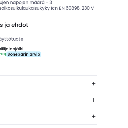
tujen napojen määrä
-
3
soikosulkulaukaisukyky Icn EN 60898, 230 V
s ja ehdot
äyttötuote
ilijalanjälki
-eq
Soneparin arvio