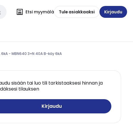
Etsi myymälä
Tule asiakkaaksi
Kirjaudu
A 6kA - MBN640 3+N 40A B-käy 6kA
jaudu sisään tai luo tili tarkistaaksesi hinnan ja
däksesi tilauksen
Kirjaudu