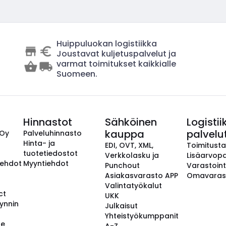
Huippuluokan logistiikka
Joustavat kuljetuspalvelut ja
varmat toimitukset kaikkialle
Suomeen.
Hinnastot
Sähköinen
Logistii
kauppa
palvelu
 Oy
Palveluhinnasto
Hinta- ja
EDI, OVT, XML,
Toimitust
tuotetiedostot
Verkkolasku ja
Lisäarvopa
aehdot
Myyntiehdot
Punchout
Varastoint
Asiakasvarasto APP
Omavaras
Valintatyökalut
ct
UKK
ynnin
Julkaisut
Yhteistyökumppanit
se