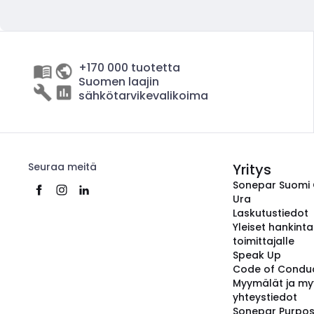
+170 000 tuotetta
Suomen laajin
sähkötarvikevalikoima
Seuraa meitä
Yritys
Sonepar Suomi
Ura
Laskutustiedot
Yleiset hankint
toimittajalle
Speak Up
Code of Condu
Myymälät ja my
yhteystiedot
Sonepar Purpo