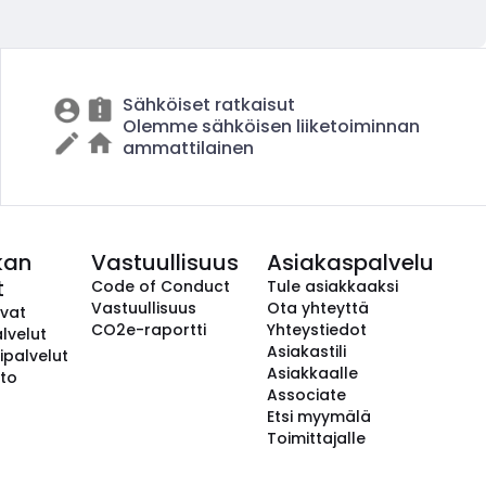
Sähköiset ratkaisut
Olemme sähköisen liiketoiminnan
ammattilainen
kan
Vastuullisuus
Asiakaspalvelu
t
Code of Conduct
Tule asiakkaaksi
Vastuullisuus
Ota yhteyttä
avat
CO2e-raportti
Yhteystiedot
lvelut
Asiakastili
ipalvelut
Asiakkaalle
to
Associate
Etsi myymälä
Toimittajalle