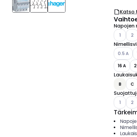
Katso 
Vaihto
Napojen 
Katso käyt
Kats
1
2
Nimellisv
Katso käyt
K
0.5 A
16 A
2
Laukaisu
B
C
Suojattu
Katso käyt
Kats
1
2
Tärkei
Napoje
Nimelli
Laukai