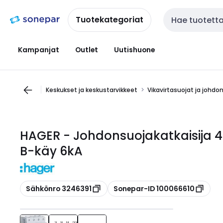
Siirry
Siirry
navigointiin
sisältöön
Tuotekategoriat
Haku
Kampanjat
Outlet
Uutishuone
Keskukset ja keskustarvikkeet
Vikavirtasuojat ja johdo
HAGER - Johdonsuojakatkaisija 
B-käy 6kA
Kopioi
Kopioi
Sähkönro 3246391
Sonepar-ID 100066610