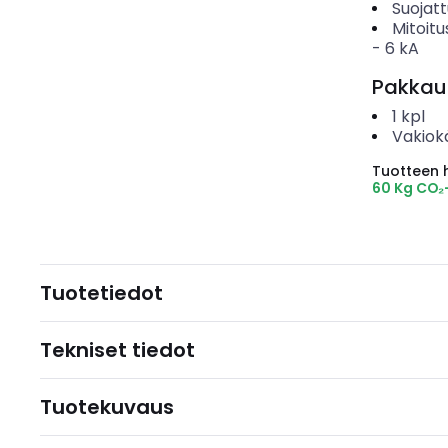
Suojat
Mitoitu
-
6
kA
Pakkau
1
kpl
Vakiok
Tuotteen hi
60 Kg CO₂
Tuotetiedot
Tekniset tiedot
Tuotekuvaus