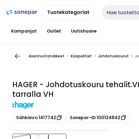
Siirry
Siirry
navigointiin
sisältöön
Tuotekategoriat
Haku
Kampanjat
Outlet
Uutishuone
Asennustarvikkeet
Kaapelitiet
Johdotuskourut
Jo
HAGER - Johdotuskouru tehalit.VK
tarralla VH
Kopioi
Kopioi
Sähkönro 1417742
Sonepar-ID 100124842