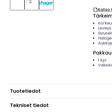
Katso 
Tärkei
Korkeu
Leveys
Sivusei
Haloge
Aukkoj
Pakkau
1
kpl
Vakiok
Tuotetiedot
Tekniset tiedot