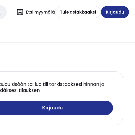
Etsi myymälä
Tule asiakkaaksi
Kirjaudu
jaudu sisään tai luo tili tarkistaaksesi hinnan ja
däksesi tilauksen
Kirjaudu