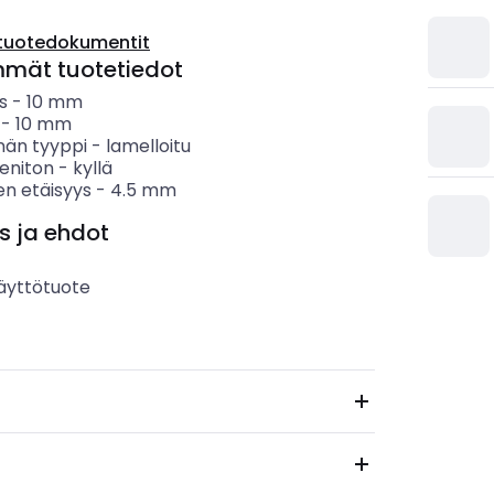
tuotedokumentit
mmät tuotetiedot
s
-
10
mm
-
10
mm
nän tyyppi
-
lamelloitu
eniton
-
kyllä
en etäisyys
-
4.5
mm
s ja ehdot
äyttötuote