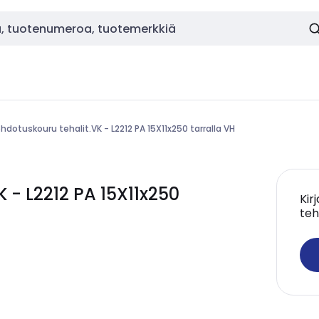
hdotuskouru tehalit.VK - L2212 PA 15X11x250 tarralla VH
 - L2212 PA 15X11x250
Kir
teh