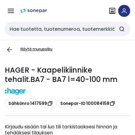
Siirry
Siirry
navigointiin
sisältöön
Haku
Näytä murupolku
HAGER - Kaapelikiinnike
tehalit.BA7 - BA7 l=40-100 mm
Kopioi
Kopioi
Sähkönro 1417599
Sonepar-ID 100084158
Kirjaudu sisään tai luo tili tarkistaaksesi hinnan ja
tehdäksesi tilauksen