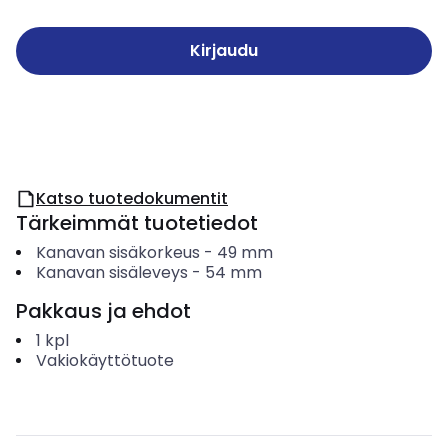
Kirjaudu
Katso tuotedokumentit
Tärkeimmät tuotetiedot
Kanavan sisäkorkeus
-
49
mm
Kanavan sisäleveys
-
54
mm
Pakkaus ja ehdot
1
kpl
Vakiokäyttötuote