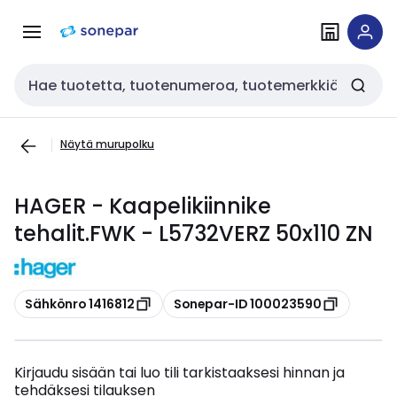
Siirry
Siirry
navigointiin
sisältöön
Haku
Näytä murupolku
HAGER - Kaapelikiinnike
tehalit.FWK - L5732VERZ 50x110 ZN
Kopioi
Kopioi
Sähkönro 1416812
Sonepar-ID 100023590
Kirjaudu sisään tai luo tili tarkistaaksesi hinnan ja
tehdäksesi tilauksen