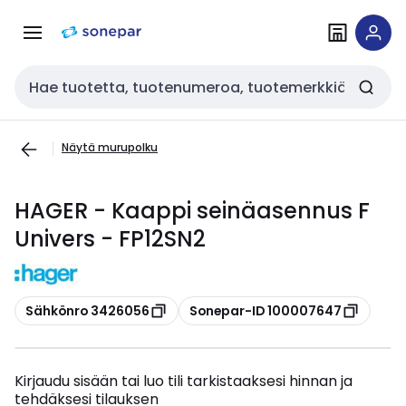
Siirry
Siirry
navigointiin
sisältöön
Haku
Näytä murupolku
HAGER - Kaappi seinäasennus F
Univers - FP12SN2
Kopioi
Kopioi
Sähkönro 3426056
Sonepar-ID 100007647
Kirjaudu sisään tai luo tili tarkistaaksesi hinnan ja
tehdäksesi tilauksen