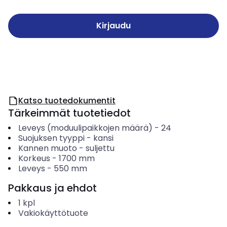
Kirjaudu
Katso tuotedokumentit
Tärkeimmät tuotetiedot
Leveys (moduulipaikkojen määrä)
-
24
Suojuksen tyyppi
-
kansi
Kannen muoto
-
suljettu
Korkeus
-
1700
mm
Leveys
-
550
mm
Pakkaus ja ehdot
1
kpl
Vakiokäyttötuote