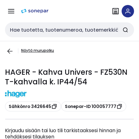
Siirry
Siirry
navigointiin
sisältöön
Haku
Näytä murupolku
HAGER - Kahva Univers - FZ530N
T-kahvalla k. IP44/54
Kopioi
Kopioi
Sähkönro 3426645
Sonepar-ID 100057777
Kirjaudu sisään tai luo tili tarkistaaksesi hinnan ja
tehdäksesi tilauksen