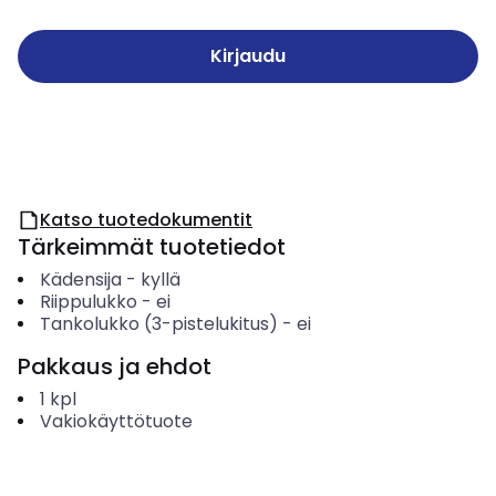
Kirjaudu
Katso tuotedokumentit
Tärkeimmät tuotetiedot
Kädensija
-
kyllä
Riippulukko
-
ei
Tankolukko (3-pistelukitus)
-
ei
Pakkaus ja ehdot
1
kpl
Vakiokäyttötuote