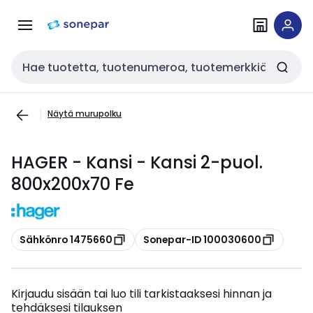
Siirry
Siirry
navigointiin
sisältöön
Haku
Näytä murupolku
HAGER - Kansi - Kansi 2-puol.
800x200x70 Fe
Kopioi
Kopioi
Sähkönro 1475660
Sonepar-ID 100030600
Kirjaudu sisään tai luo tili tarkistaaksesi hinnan ja
tehdäksesi tilauksen