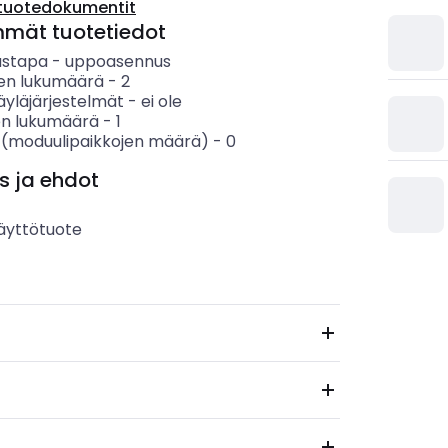
tuotedokumentit
mmät tuotetiedot
ustapa
-
uppoasennus
en lukumäärä
-
2
äyläjärjestelmät
-
ei ole
en lukumäärä
-
1
 (moduulipaikkojen määrä)
-
0
s ja ehdot
äyttötuote