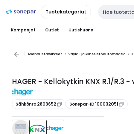
Siirry
Siirry
navigointiin
sisältöön
Tuotekategoriat
Haku
Kampanjat
Outlet
Uutishuone
Asennustarvikkeet
Väylä- ja kiinteistöautomaatio
K
HAGER - Kellokytkin KNX R.1/R.3 - 
Kopioi
Kopioi
Sähkönro 2803652
Sonepar-ID 100032051