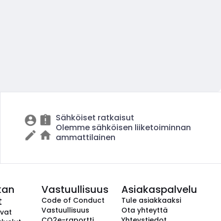
Sähköiset ratkaisut
Olemme sähköisen liiketoiminnan
ammattilainen
kan
Vastuullisuus
Asiakaspalvelu
t
Code of Conduct
Tule asiakkaaksi
Vastuullisuus
Ota yhteyttä
avat
CO2e-raportti
Yhteystiedot