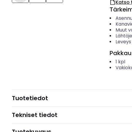
Katso 
Tärkei
Asenn
Kanavi
Muut v
Lähtöj
Leveys
Pakkau
1
kpl
Vakiok
Tuotetiedot
Tekniset tiedot
Tuotekuvaus