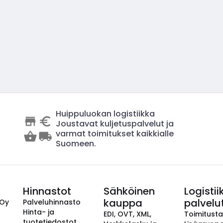
Huippuluokan logistiikka
Joustavat kuljetuspalvelut ja
varmat toimitukset kaikkialle
Suomeen.
Hinnastot
Sähköinen
Logistii
kauppa
palvelu
 Oy
Palveluhinnasto
Hinta- ja
EDI, OVT, XML,
Toimitust
tuotetiedostot