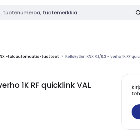
NX -taloautomaatio-tuotteet
Kellokytkin KNX R.1/R.3 - verho 1K RF quic
verho 1K RF quicklink VAL
Kir
teh