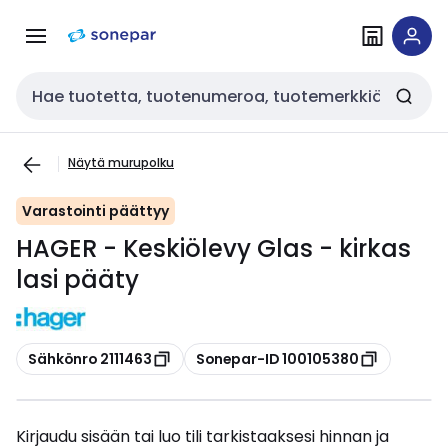
Siirry
Siirry
navigointiin
sisältöön
Haku
Näytä murupolku
Varastointi päättyy
HAGER - Keskiölevy Glas - kirkas
lasi pääty
Kopioi
Kopioi
Sähkönro 2111463
Sonepar-ID 100105380
Kirjaudu sisään tai luo tili tarkistaaksesi hinnan ja