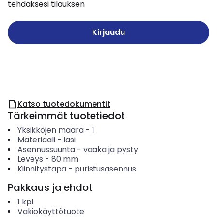
tehdäksesi tilauksen
Kirjaudu
Katso tuotedokumentit
Tärkeimmät tuotetiedot
Yksikköjen määrä
-
1
Materiaali
-
lasi
Asennussuunta
-
vaaka ja pysty
Leveys
-
80
mm
Kiinnitystapa
-
puristusasennus
Pakkaus ja ehdot
1
kpl
Vakiokäyttötuote