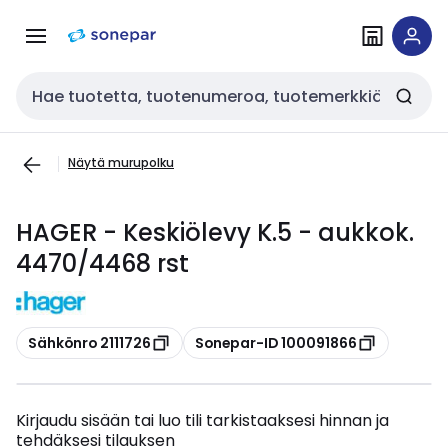
Siirry
Siirry
navigointiin
sisältöön
Haku
Näytä murupolku
HAGER - Keskiölevy K.5 - aukkok.
4470/4468 rst
Kopioi
Kopioi
Sähkönro 2111726
Sonepar-ID 100091866
Kirjaudu sisään tai luo tili tarkistaaksesi hinnan ja
tehdäksesi tilauksen