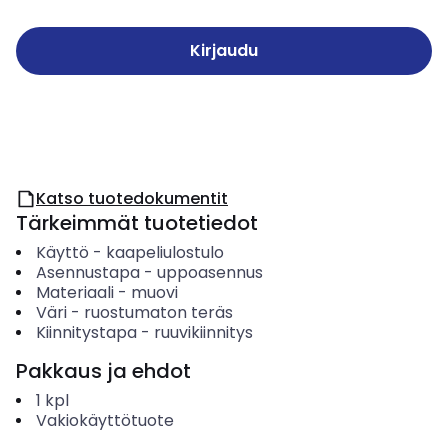
Kirjaudu
Katso tuotedokumentit
Tärkeimmät tuotetiedot
Käyttö
-
kaapeliulostulo
Asennustapa
-
uppoasennus
Materiaali
-
muovi
Väri
-
ruostumaton teräs
Kiinnitystapa
-
ruuvikiinnitys
Pakkaus ja ehdot
1
kpl
Vakiokäyttötuote