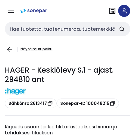
Siirry
Siirry
navigointiin
sisältöön
Haku
Näytä murupolku
HAGER - Keskiölevy S.1 - ajast.
294810 ant
Kopioi
Kopioi
Sähkönro 2613417
Sonepar-ID 100048215
Kirjaudu sisään tai luo tili tarkistaaksesi hinnan ja
tehdäksesi tilauksen