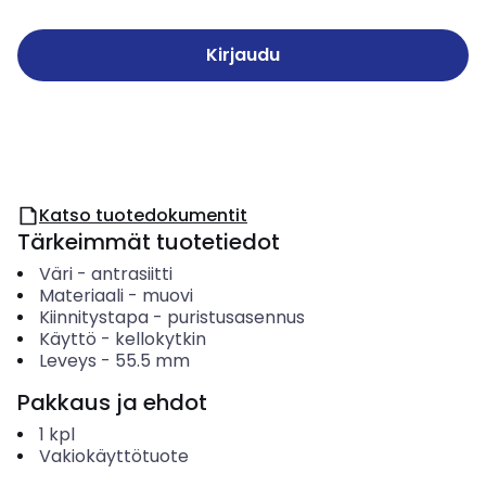
Kirjaudu
Katso tuotedokumentit
Tärkeimmät tuotetiedot
Väri
-
antrasiitti
Materiaali
-
muovi
Kiinnitystapa
-
puristusasennus
Käyttö
-
kellokytkin
Leveys
-
55.5
mm
Pakkaus ja ehdot
1
kpl
Vakiokäyttötuote