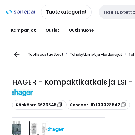
Siirry
Siirry
navigointiin
sisältöön
Tuotekategoriat
Haku
Kampanjat
Outlet
Uutishuone
Teollisuustuotteet
Tehokytkimet ja -katkaisijat
Teh
HAGER - Kompaktikatkaisija LSI 
Kopioi
Kopioi
Sähkönro 3636545
Sonepar-ID 100028542