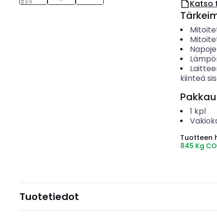
Katso 
Tärkei
Mitoite
Mitoite
Napoje
Lämpör
Laitte
kiinteä s
Pakkau
1
kpl
Vakiok
Tuotteen hi
845 Kg CO
Tuotetiedot