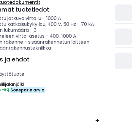
tuotedokumentit
mmät tuotetiedot
ttu jatkuva virta Iu
-
1000
A
ttu katkaisukyky lcu, 400 V, 50 Hz
-
70
kA
n lukumäärä
-
3
eleen virta-asetus
-
400...1000
A
en rakenne
-
sisäänrakennetun laitteen
isäänrakennustekniikka
s ja ehdot
äyttötuote
ilijalanjälki
₂-eq
Soneparin arvio