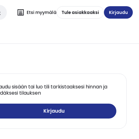
Etsi myymälä
Tule asiakkaaksi
Kirjaudu
jaudu sisään tai luo tili tarkistaaksesi hinnan ja
däksesi tilauksen
Kirjaudu