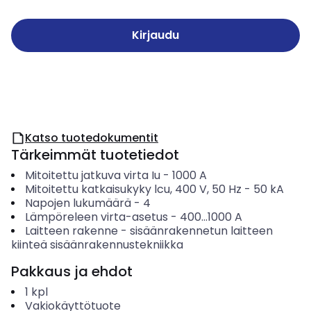
Kirjaudu
Katso tuotedokumentit
Tärkeimmät tuotetiedot
Mitoitettu jatkuva virta Iu
-
1000
A
Mitoitettu katkaisukyky lcu, 400 V, 50 Hz
-
50
kA
Napojen lukumäärä
-
4
Lämpöreleen virta-asetus
-
400...1000
A
Laitteen rakenne
-
sisäänrakennetun laitteen
kiinteä sisäänrakennustekniikka
Pakkaus ja ehdot
1
kpl
Vakiokäyttötuote