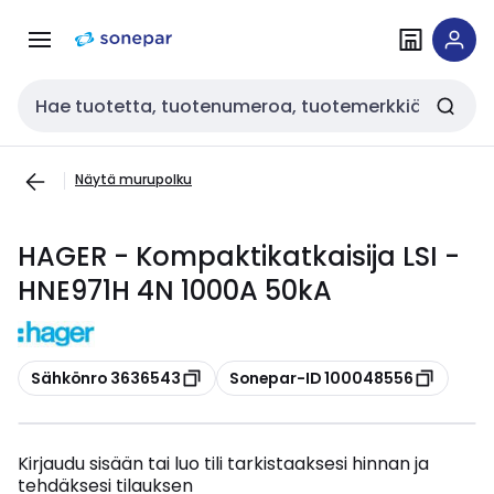
Siirry
Siirry
navigointiin
sisältöön
Haku
Näytä murupolku
HAGER - Kompaktikatkaisija LSI -
HNE971H 4N 1000A 50kA
Kopioi
Kopioi
Sähkönro 3636543
Sonepar-ID 100048556
Kirjaudu sisään tai luo tili tarkistaaksesi hinnan ja
tehdäksesi tilauksen