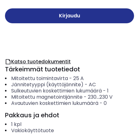
Kirjaudu
Katso tuotedokumentit
Tärkeimmät tuotetiedot
Mitoitettu toimintavirta
-
25
A
Jännitetyyppi (käyttöjännite)
-
AC
Sulkeutuvien koskettimien lukumäärä
-
1
Mitoitettu magnetointijännite
-
230...230
V
Avautuvien koskettimien lukumäärä
-
0
Pakkaus ja ehdot
1
kpl
Vakiokäyttötuote