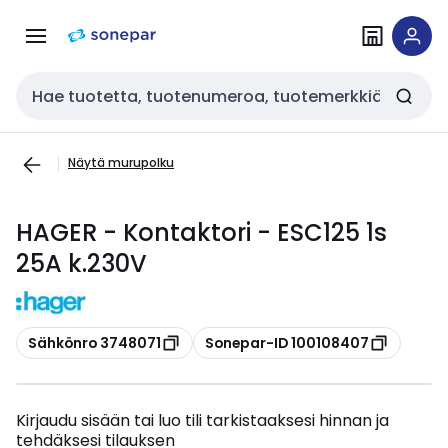
Siirry
Siirry
navigointiin
sisältöön
Haku
Näytä murupolku
HAGER - Kontaktori - ESC125 1s
25A k.230V
Kopioi
Kopioi
Sähkönro 3748071
Sonepar-ID 100108407
Kirjaudu sisään tai luo tili tarkistaaksesi hinnan ja
tehdäksesi tilauksen