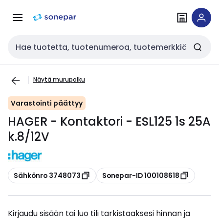
Siirry
Siirry
navigointiin
sisältöön
Haku
Näytä murupolku
Varastointi päättyy
HAGER - Kontaktori - ESL125 1s 25A
k.8/12V
Kopioi
Kopioi
Sähkönro 3748073
Sonepar-ID 100108618
Kirjaudu sisään tai luo tili tarkistaaksesi hinnan ja