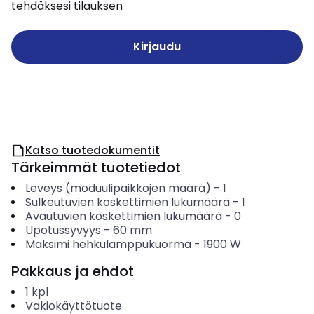
tehdäksesi tilauksen
Kirjaudu
Katso tuotedokumentit
Tärkeimmät tuotetiedot
Leveys (moduulipaikkojen määrä)
-
1
Sulkeutuvien koskettimien lukumäärä
-
1
Avautuvien koskettimien lukumäärä
-
0
Upotussyvyys
-
60
mm
Maksimi hehkulamppukuorma
-
1900
W
Pakkaus ja ehdot
1
kpl
Vakiokäyttötuote