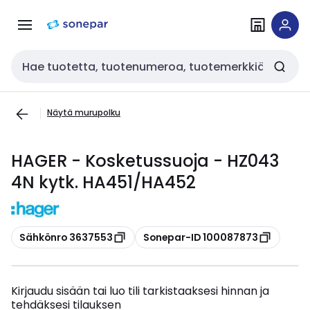
Siirry
Siirry
navigointiin
sisältöön
Haku
Näytä murupolku
HAGER - Kosketussuoja - HZ043
4N kytk. HA451/HA452
Kopioi
Kopioi
Sähkönro 3637553
Sonepar-ID 100087873
Kirjaudu sisään tai luo tili tarkistaaksesi hinnan ja
tehdäksesi tilauksen