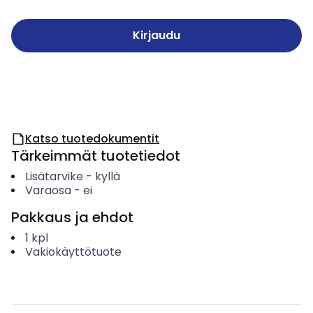
Kirjaudu
Katso tuotedokumentit
Tärkeimmät tuotetiedot
Lisätarvike
-
kyllä
Varaosa
-
ei
Pakkaus ja ehdot
1
kpl
Vakiokäyttötuote