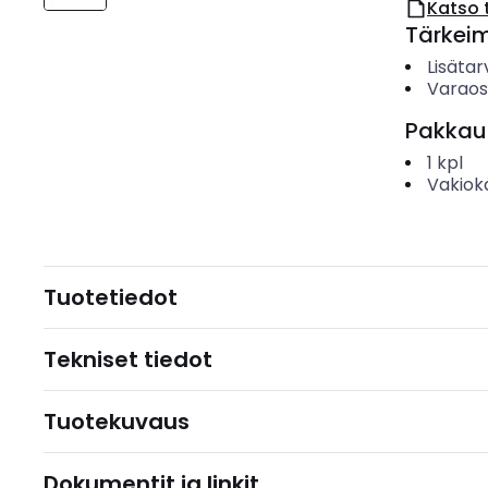
Katso 
Tärkei
Lisätar
Varao
Pakkau
1
kpl
Vakiok
Tuotetiedot
Tekniset tiedot
Tuotekuvaus
Dokumentit ja linkit