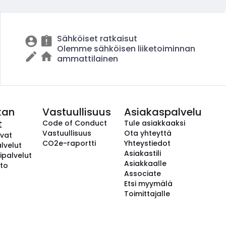
Sähköiset ratkaisut
Olemme sähköisen liiketoiminnan
ammattilainen
kan
Vastuullisuus
Asiakaspalvelu
t
Code of Conduct
Tule asiakkaaksi
Vastuullisuus
Ota yhteyttä
avat
CO2e-raportti
Yhteystiedot
lvelut
Asiakastili
ipalvelut
Asiakkaalle
to
Associate
Etsi myymälä
Toimittajalle