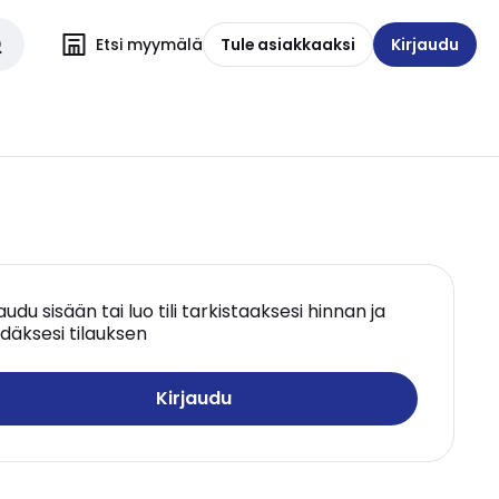
Etsi myymälä
Tule asiakkaaksi
Kirjaudu
jaudu sisään tai luo tili tarkistaaksesi hinnan ja
däksesi tilauksen
Kirjaudu