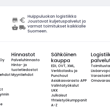
Huippuluokan logistiikka
Joustavat kuljetuspalvelut ja
varmat toimitukset kaikkialle
Suomeen.
Hinnastot
Sähköinen
Logistii
kauppa
palvelu
 Oy
Palveluhinnasto
Hinta- ja
EDI, OVT, XML,
Toimitust
tuotetiedostot
Verkkolasku ja
Lisäarvopa
aehdot
Myyntiehdot
Punchout
Varastoint
Asiakasvarasto APP
Omavaras
Valintatyökalut
ct
UKK
ynnin
Julkaisut
Yhteistyökumppanit
se
A-Z