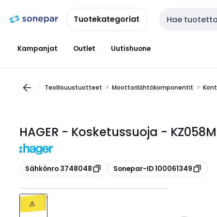
Siirry
Siirry
navigointiin
sisältöön
Tuotekategoriat
Haku
Kampanjat
Outlet
Uutishuone
Teollisuustuotteet
Moottorilähtökomponentit
Kont
HAGER - Kosketussuoja - KZ058M m
Kopioi
Kopioi
Sähkönro 3748048
Sonepar-ID 100061349