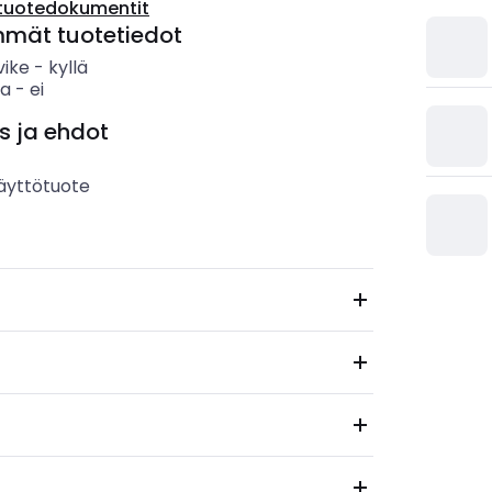
tuotedokumentit
mmät tuotetiedot
vike
-
kyllä
sa
-
ei
s ja ehdot
äyttötuote