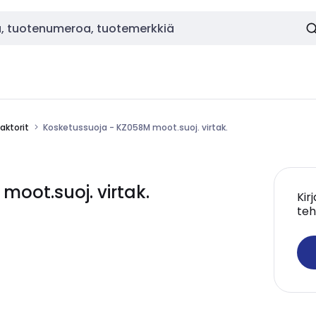
aktorit
Kosketussuoja - KZ058M moot.suoj. virtak.
oot.suoj. virtak.
Kir
teh