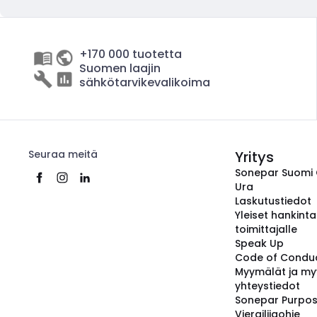
+170 000 tuotetta
Suomen laajin
sähkötarvikevalikoima
Seuraa meitä
Yritys
Sonepar Suomi
Ura
Laskutustiedot
Yleiset hankint
toimittajalle
Speak Up
Code of Condu
Myymälät ja my
yhteystiedot
Sonepar Purpo
Vierailijaohje