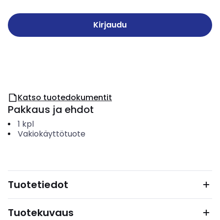
Kirjaudu
Katso tuotedokumentit
Pakkaus ja ehdot
1
kpl
Vakiokäyttötuote
Tuotetiedot
Tuotekuvaus