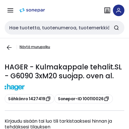
Siirry
Siirry
navigointiin
sisältöön
Haku
Näytä murupolku
HAGER - Kulmakappale tehalit.SL
- G6090 3xM20 suojap. oven al.
Kopioi
Kopioi
Sähkönro 1427419
Sonepar-ID 100110026
Kirjaudu sisään tai luo tili tarkistaaksesi hinnan ja
tehdäksesi tilauksen