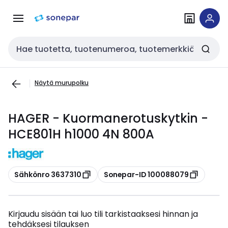
Siirry
Siirry
navigointiin
sisältöön
Haku
Näytä murupolku
HAGER - Kuormanerotuskytkin -
HCE801H h1000 4N 800A
Kopioi
Kopioi
Sähkönro 3637310
Sonepar-ID 100088079
Kirjaudu sisään tai luo tili tarkistaaksesi hinnan ja
tehdäksesi tilauksen