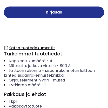
Kirjaudu
Katso tuotedokumentit
Tärkeimmät tuotetiedot
Napojen lukumäärä
-
4
Mitoitettu jatkuva virta Iu
-
800
A
Laitteen rakenne
-
sisäänrakennetun laitteen
kiinteä sisäänrakennustekniikka
Ohjauselementin väri
-
musta
Kytkinten määrä
-
1
Pakkaus ja ehdot
1
kpl
Vakiokäyttötuote