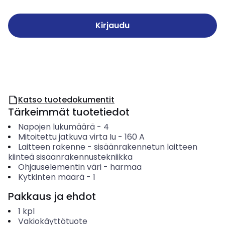
Kirjaudu
Katso tuotedokumentit
Tärkeimmät tuotetiedot
Napojen lukumäärä
-
4
Mitoitettu jatkuva virta Iu
-
160
A
Laitteen rakenne
-
sisäänrakennetun laitteen
kiinteä sisäänrakennustekniikka
Ohjauselementin väri
-
harmaa
Kytkinten määrä
-
1
Pakkaus ja ehdot
1
kpl
Vakiokäyttötuote