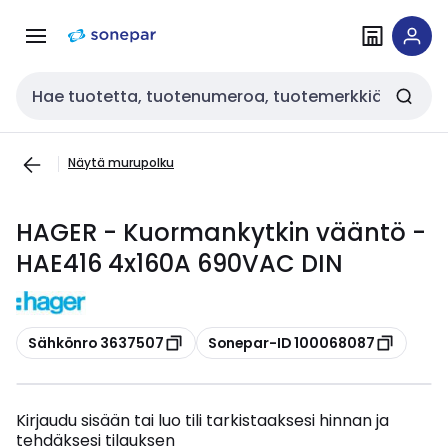
Siirry
Siirry
navigointiin
sisältöön
Haku
Näytä murupolku
HAGER - Kuormankytkin vääntö -
HAE416 4x160A 690VAC DIN
Kopioi
Kopioi
Sähkönro 3637507
Sonepar-ID 100068087
Kirjaudu sisään tai luo tili tarkistaaksesi hinnan ja
tehdäksesi tilauksen