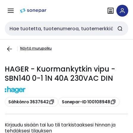
Siirry
Siirry
navigointiin
sisältöön
Haku
Näytä murupolku
HAGER - Kuormankytkin vipu -
SBN140 0-1 1N 40A 230VAC DIN
Kopioi
Kopioi
Sähkönro 3637642
Sonepar-ID 100108948
Kirjaudu sisään tai luo tili tarkistaaksesi hinnan ja
tehdäksesi tilauksen