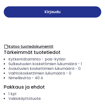
Kirjaudu
Katso tuotedokumentit
Tärkeimmät tuotetiedot
Kytkentätoiminto
-
pois-kytkin
Sulkeutuvien koskettimien lukumäärä
-
1
Avautuvien koskettimien lukumäärä
-
0
Vaihtokoskettimien lukumäärä
-
0
Nimellisvirta
-
40
A
Pakkaus ja ehdot
1
kpl
Vakiokäyttötuote