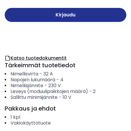
Kirjaudu
Katso tuotedokumentit
Tärkeimmät tuotetiedot
Nimellisvirta
-
32
A
Napojen lukumäärä
-
4
Nimellisjännite
-
230
V
Leveys (moduulipaikkojen määrä)
-
2
Sallittu minimijännite
-
10
V
Pakkaus ja ehdot
1
kpl
Vakiokäyttötuote