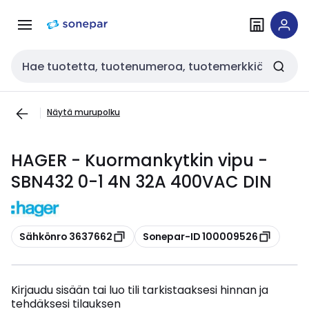
Siirry
Siirry
navigointiin
sisältöön
Haku
Näytä murupolku
HAGER - Kuormankytkin vipu -
SBN432 0-1 4N 32A 400VAC DIN
Kopioi
Kopioi
Sähkönro 3637662
Sonepar-ID 100009526
Kirjaudu sisään tai luo tili tarkistaaksesi hinnan ja
tehdäksesi tilauksen