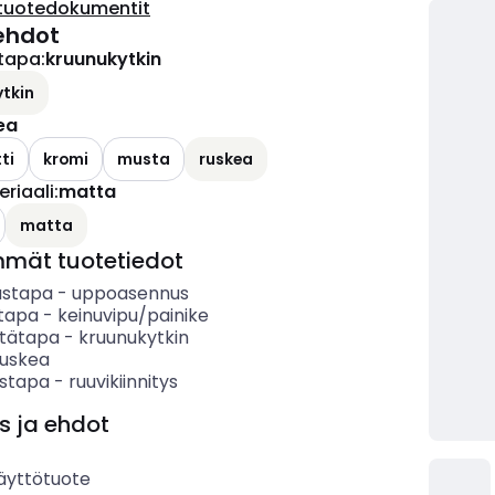
tuotedokumentit
ehdot
tapa
:
kruunukytkin
tkin
ea
ti
kromi
musta
ruskea
riaali
:
matta
ettävissä olevat vaihtoehdot
matta
mmät tuotetiedot
ustapa
-
uppoasennus
tapa
-
keinuvipu/painike
tätapa
-
kruunukytkin
ruskea
ystapa
-
ruuvikiinnitys
s ja ehdot
äyttötuote