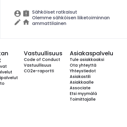
Sähköiset ratkaisut
Olemme sähköisen liiketoiminnan
ammattilainen
kan
Vastuullisuus
Asiakaspalvelu
t
Code of Conduct
Tule asiakkaaksi
Vastuullisuus
Ota yhteyttä
avat
CO2e-raportti
Yhteystiedot
lvelut
Asiakastili
ipalvelut
Asiakkaalle
to
Associate
Etsi myymälä
Toimittajalle