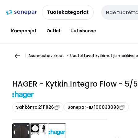
Siirry
Siirry
navigointiin
sisältöön
Tuotekategoriat
Haku
Kampanjat
Outlet
Uutishuone
Asennustarvikkeet
Upotettavat kytkimet ja merkkival
HAGER - Kytkin Integro Flow - 5/
Kopioi
Kopioi
Sähkönro 2111826
Sonepar-ID 100033093