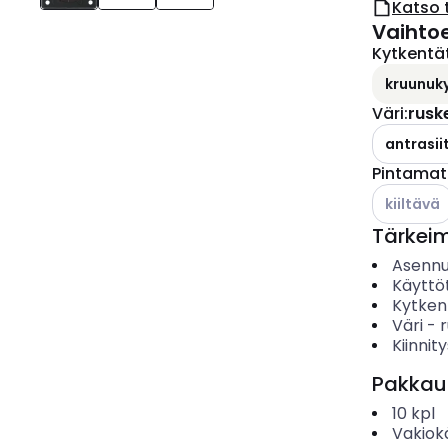
Katso 
Vaihto
Kytkentä
kruunuky
Väri
:
rusk
antrasiit
Pintamate
Katso käyt
kiiltävä
Tärkei
Asenn
Käyttö
Kytken
Väri
-
Kiinnit
Pakkau
10
kpl
Vakiok