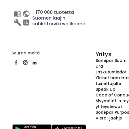
+170 000 tuotetta
Suomen laajin
sähkötarvikevalikoima
Seuraa meitä
Yritys
Sonepar Suomi
Ura
Laskutustiedot
Yleiset hankint
toimittajalle
Speak Up
Code of Condu
Myymälät ja my
yhteystiedot
Sonepar Purpo
Vierailijaohje