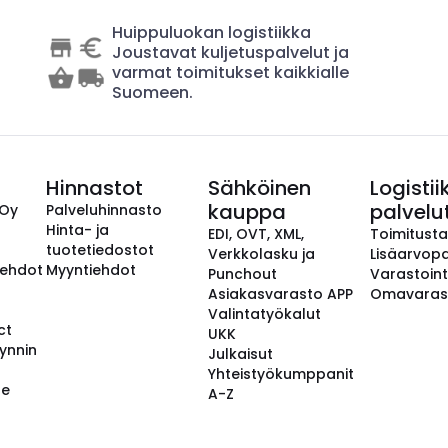
Huippuluokan logistiikka
Joustavat kuljetuspalvelut ja
varmat toimitukset kaikkialle
Suomeen.
Hinnastot
Sähköinen
Logistii
kauppa
palvelu
 Oy
Palveluhinnasto
Hinta- ja
EDI, OVT, XML,
Toimitust
tuotetiedostot
Verkkolasku ja
Lisäarvopa
aehdot
Myyntiehdot
Punchout
Varastoint
Asiakasvarasto APP
Omavaras
Valintatyökalut
ct
UKK
ynnin
Julkaisut
Yhteistyökumppanit
se
A-Z