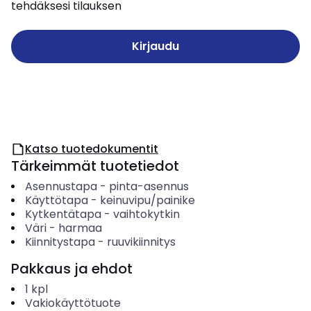
tehdäksesi tilauksen
Kirjaudu
Katso tuotedokumentit
Tärkeimmät tuotetiedot
Asennustapa
-
pinta-asennus
Käyttötapa
-
keinuvipu/painike
Kytkentätapa
-
vaihtokytkin
Väri
-
harmaa
Kiinnitystapa
-
ruuvikiinnitys
Pakkaus ja ehdot
1
kpl
Vakiokäyttötuote