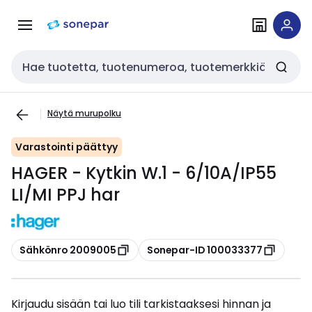
Siirry
Siirry
navigointiin
sisältöön
Haku
Näytä murupolku
Varastointi päättyy
HAGER - Kytkin W.1 - 6/10A/IP55
LI/MI PPJ har
Kopioi
Kopioi
Sähkönro 2009005
Sonepar-ID 100033377
Kirjaudu sisään tai luo tili tarkistaaksesi hinnan ja