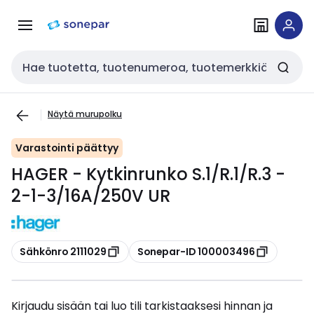
Siirry
Siirry
navigointiin
sisältöön
Haku
Näytä murupolku
Varastointi päättyy
HAGER - Kytkinrunko S.1/R.1/R.3 -
2-1-3/16A/250V UR
Kopioi
Kopioi
Sähkönro 2111029
Sonepar-ID 100003496
Kirjaudu sisään tai luo tili tarkistaaksesi hinnan ja