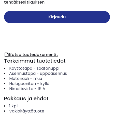
tehdäksesi tilauksen
Kirjaudu
Katso tuotedokumentit
Tärkeimmät tuotetiedot
Käyttötapa
-
säätönuppi
Asennustapa
-
uppoasennus
Materiaali
-
muu
Halogeeniton
-
kyllä
Nimellisvirta
-
16
A
Pakkaus ja ehdot
1
kpl
Vakiokäyttötuote