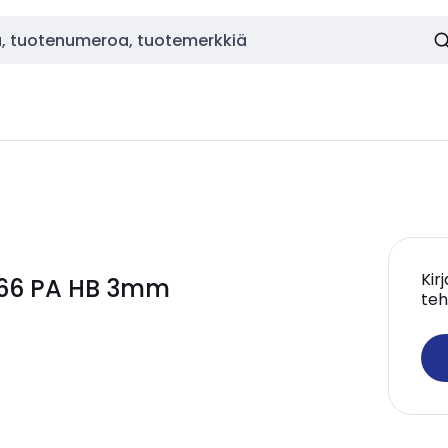
Kir
IP66 PA HB 3mm
teh