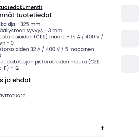
tuotedokumentit
mmät tuotetiedot
kaisija
-
325
mm
päällysteen syvyys
-
3
mm
istorasioiden (CEE) määrä - 16 A / 400 V /
en
-
0
storasioiden 32 A / 400 V / 5-napainen
0
aadoitettujen pistorasioiden määrä (CEE
i F)
-
12
s ja ehdot
äyttötuote