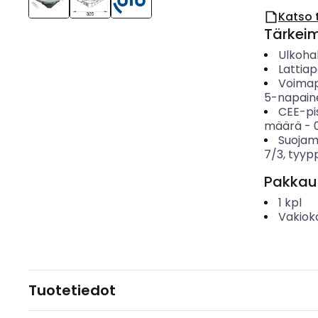
Katso 
Tärkei
Ulkohal
Lattia
Voimap
5-napain
CEE-pi
määrä
-
Suojam
7/3, tyypp
Pakkau
1
kpl
Vakiok
Tuotetiedot