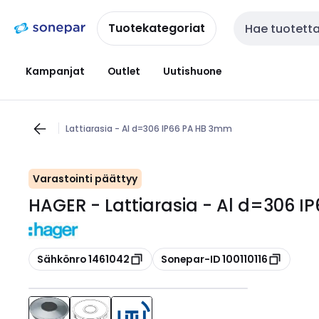
Siirry
Siirry
navigointiin
sisältöön
Tuotekategoriat
Haku
Kampanjat
Outlet
Uutishuone
Lattiarasia - Al d=306 IP66 PA HB 3mm
Varastointi päättyy
HAGER - Lattiarasia - Al d=306 
Kopioi
Kopioi
Sähkönro 1461042
Sonepar-ID 100110116