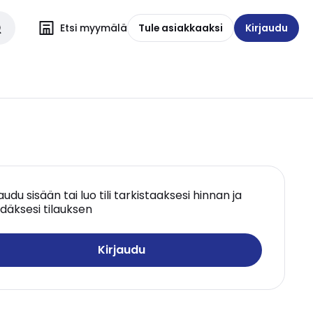
Etsi myymälä
Tule asiakkaaksi
Kirjaudu
jaudu sisään tai luo tili tarkistaaksesi hinnan ja
däksesi tilauksen
Kirjaudu