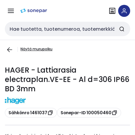
Siirry
Siirry
navigointiin
sisältöön
Haku
Näytä murupolku
HAGER - Lattiarasia
electraplan.VE-EE - Al d=306 IP66
BD 3mm
Kopioi
Kopioi
Sähkönro 1461037
Sonepar-ID 100050460