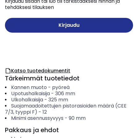
Kirjaudu sisään tai luo tili tarkistaaksesi hinnan ja
tehdäksesi tilauksen
Kirjaudu
Katso tuotedokumentit
Tärkeimmät tuotetiedot
Kannen muoto
-
pyöreä
Upotushalkaisija
-
306
mm
Ulkohalkaisija
-
325
mm
Suojamaadoitettujen pistorasioiden määrä (CEE
7/3, tyyppi F)
-
12
Minimi asennussyvyys
-
90
mm
Pakkaus ja ehdot