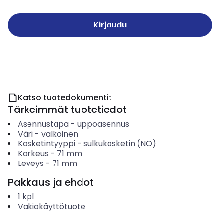
Kirjaudu
Katso tuotedokumentit
Tärkeimmät tuotetiedot
Asennustapa
-
uppoasennus
Väri
-
valkoinen
Kosketintyyppi
-
sulkukosketin (NO)
Korkeus
-
71
mm
Leveys
-
71
mm
Pakkaus ja ehdot
1
kpl
Vakiokäyttötuote