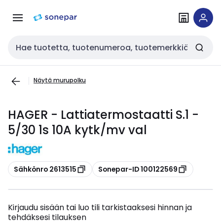
Siirry
Siirry
navigointiin
sisältöön
Haku
Näytä murupolku
HAGER - Lattiatermostaatti S.1 -
5/30 1s 10A kytk/mv val
Kopioi
Kopioi
Sähkönro 2613515
Sonepar-ID 100122569
Kirjaudu sisään tai luo tili tarkistaaksesi hinnan ja
tehdäksesi tilauksen