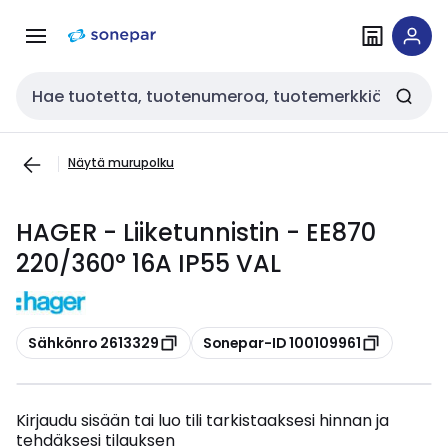
Siirry
Siirry
navigointiin
sisältöön
Haku
Näytä murupolku
HAGER - Liiketunnistin - EE870
220/360° 16A IP55 VAL
Kopioi
Kopioi
Sähkönro 2613329
Sonepar-ID 100109961
Kirjaudu sisään tai luo tili tarkistaaksesi hinnan ja
tehdäksesi tilauksen