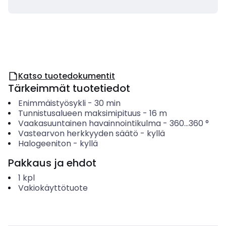
Katso tuotedokumentit
Tärkeimmät tuotetiedot
Enimmäistyösykli
-
30
min
Tunnistusalueen maksimipituus
-
16
m
Vaakasuuntainen havainnointikulma
-
360...360
°
Vastearvon herkkyyden säätö
-
kyllä
Halogeeniton
-
kyllä
Pakkaus ja ehdot
1
kpl
Vakiokäyttötuote