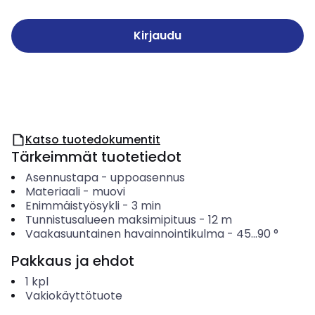
Kirjaudu
Katso tuotedokumentit
Tärkeimmät tuotetiedot
Asennustapa
-
uppoasennus
Materiaali
-
muovi
Enimmäistyösykli
-
3
min
Tunnistusalueen maksimipituus
-
12
m
Vaakasuuntainen havainnointikulma
-
45...90
°
Pakkaus ja ehdot
1
kpl
Vakiokäyttötuote