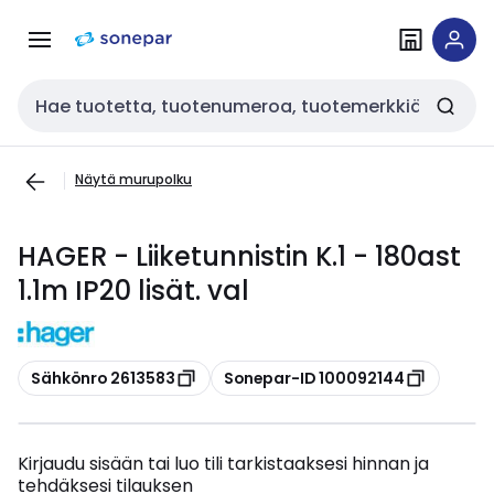
Siirry
Siirry
navigointiin
sisältöön
Haku
Näytä murupolku
HAGER - Liiketunnistin K.1 - 180ast
1.1m IP20 lisät. val
Kopioi
Kopioi
Sähkönro 2613583
Sonepar-ID 100092144
Kirjaudu sisään tai luo tili tarkistaaksesi hinnan ja
tehdäksesi tilauksen