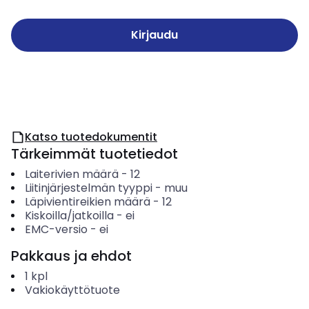
Kirjaudu
Katso tuotedokumentit
Tärkeimmät tuotetiedot
Laiterivien määrä
-
12
Liitinjärjestelmän tyyppi
-
muu
Läpivientireikien määrä
-
12
Kiskoilla/jatkoilla
-
ei
EMC-versio
-
ei
Pakkaus ja ehdot
1
kpl
Vakiokäyttötuote