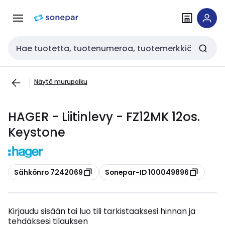
Siirry
Siirry
navigointiin
sisältöön
Haku
Näytä murupolku
HAGER - Liitinlevy - FZ12MK 12os.
Keystone
Kopioi
Kopioi
Sähkönro 7242069
Sonepar-ID 100049896
Kirjaudu sisään tai luo tili tarkistaaksesi hinnan ja
tehdäksesi tilauksen