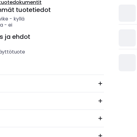
tuotedokumentit
mmät tuotetiedot
vike
-
kyllä
sa
-
ei
s ja ehdot
äyttötuote