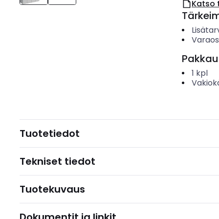
Katso 
Tärkei
Lisätar
Varao
Pakkau
1
kpl
Vakiok
Tuotetiedot
Tekniset tiedot
Tuotekuvaus
Dokumentit ja linkit