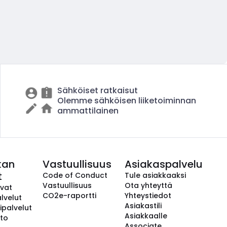
Sähköiset ratkaisut
Olemme sähköisen liiketoiminnan
ammattilainen
kan
Vastuullisuus
Asiakaspalvelu
t
Code of Conduct
Tule asiakkaaksi
Vastuullisuus
Ota yhteyttä
avat
CO2e-raportti
Yhteystiedot
lvelut
Asiakastili
ipalvelut
Asiakkaalle
to
Associate