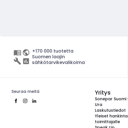
+170 000 tuotetta
Suomen laajin
sähkötarvikevalikoima
Seuraa meitä
Yritys
Sonepar Suomi
Ura
Laskutustiedot
Yleiset hankint
toimittajalle
Speak Up