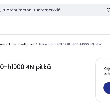
va- ja kuormakytkimet
Liitinsuoja - HYE022H h800-h1000 4N pitkä
00-h1000 4N pitkä
Kir
teh