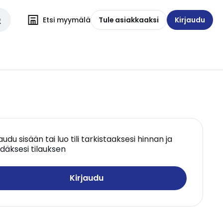
Etsi myymälä
Tule asiakkaaksi
Kirjaudu
jaudu sisään tai luo tili tarkistaaksesi hinnan ja
däksesi tilauksen
Kirjaudu