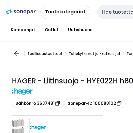
Siirry
Siirry
navigointiin
sisältöön
Tuotekategoriat
Haku
Kampanjat
Outlet
Uutishuone
Teollisuustuotteet
Tehokytkimet ja -katkaisijat
Tur
HAGER - Liitinsuoja - HYE022H h8
Kopioi
Kopioi
Sähkönro 3637481
Sonepar-ID 100088102