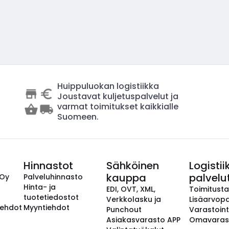
Huippuluokan logistiikka
Joustavat kuljetuspalvelut ja
varmat toimitukset kaikkialle
Suomeen.
Hinnastot
Sähköinen
Logistii
kauppa
palvelu
 Oy
Palveluhinnasto
Hinta- ja
EDI, OVT, XML,
Toimitust
tuotetiedostot
Verkkolasku ja
Lisäarvopa
aehdot
Myyntiehdot
Punchout
Varastoint
Asiakasvarasto APP
Omavaras