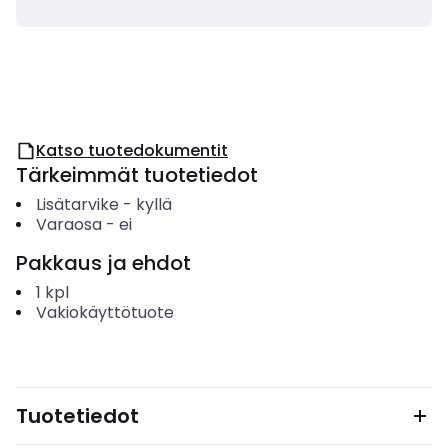
Katso tuotedokumentit
Tärkeimmät tuotetiedot
Lisätarvike
-
kyllä
Varaosa
-
ei
Pakkaus ja ehdot
1
kpl
Vakiokäyttötuote
Tuotetiedot