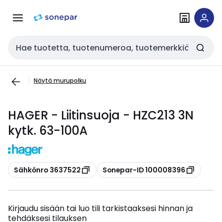
Siirry
Siirry
navigointiin
sisältöön
Haku
Näytä murupolku
HAGER - Liitinsuoja - HZC213 3N
kytk. 63-100A
Kopioi
Kopioi
Sähkönro 3637522
Sonepar-ID 100008396
Kirjaudu sisään tai luo tili tarkistaaksesi hinnan ja
tehdäksesi tilauksen