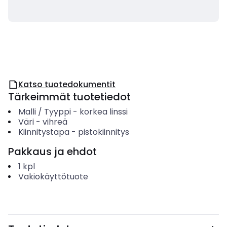
Katso tuotedokumentit
Tärkeimmät tuotetiedot
Malli / Tyyppi
-
korkea linssi
Väri
-
vihreä
Kiinnitystapa
-
pistokiinnitys
Pakkaus ja ehdot
1
kpl
Vakiokäyttötuote