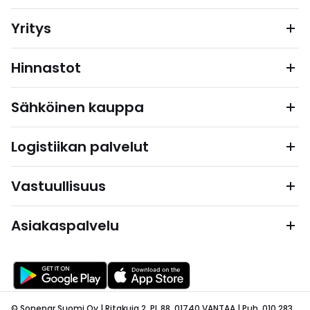
Yritys
Hinnastot
Sähköinen kauppa
Logistiikan palvelut
Vastuullisuus
Asiakaspalvelu
© Sonepar Suomi Oy | Ritakuja 2, PL 88, 01740 VANTAA | Puh. 010 283