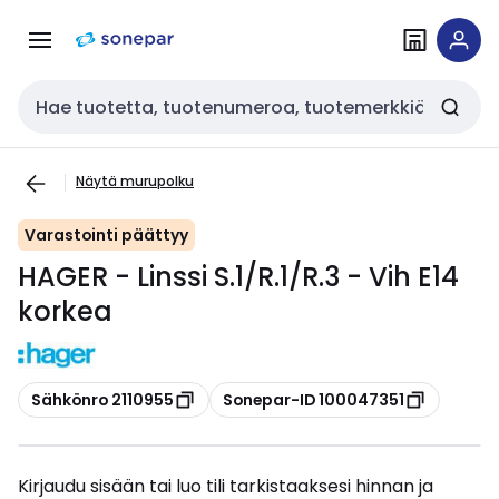
Siirry
Siirry
navigointiin
sisältöön
Haku
Näytä murupolku
Varastointi päättyy
HAGER - Linssi S.1/R.1/R.3 - Vih E14
korkea
Kopioi
Kopioi
Sähkönro 2110955
Sonepar-ID 100047351
Kirjaudu sisään tai luo tili tarkistaaksesi hinnan ja