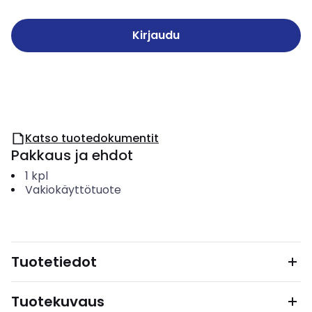
Kirjaudu
Katso tuotedokumentit
Pakkaus ja ehdot
1
kpl
Vakiokäyttötuote
Tuotetiedot
Tuotekuvaus