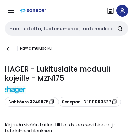
Siirry
Siirry
navigointiin
sisältöön
Haku
Näytä murupolku
HAGER - Lukituslaite moduuli
kojeille - MZN175
Kopioi
Kopioi
Sähkönro 3249975
Sonepar-ID 100060527
Kirjaudu sisään tai luo tili tarkistaaksesi hinnan ja
tehdäksesi tilauksen