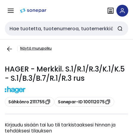
Siirry
Siirry
navigointiin
sisältöön
Haku
Näytä murupolku
HAGER - Merkkil. S.1/R.1/R.3/K.1/K.5
- S.1/B.3/B.7/R.1/R.3 rus
Kopioi
Kopioi
Sähkönro 2111755
Sonepar-ID 100112075
Kirjaudu sisään tai luo tili tarkistaaksesi hinnan ja
tehdäksesi tilauksen