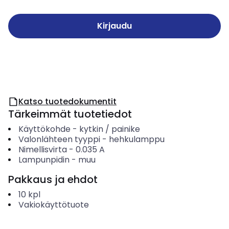
Kirjaudu
Katso tuotedokumentit
Tärkeimmät tuotetiedot
Käyttökohde
-
kytkin / painike
Valonlähteen tyyppi
-
hehkulamppu
Nimellisvirta
-
0.035
A
Lampunpidin
-
muu
Pakkaus ja ehdot
10
kpl
Vakiokäyttötuote