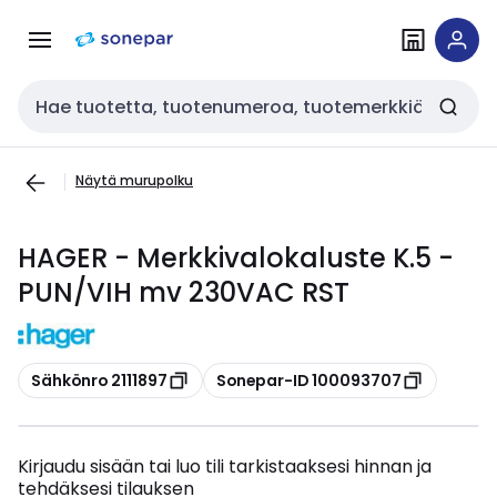
Siirry
Siirry
navigointiin
sisältöön
Haku
Näytä murupolku
HAGER - Merkkivalokaluste K.5 -
PUN/VIH mv 230VAC RST
Kopioi
Kopioi
Sähkönro 2111897
Sonepar-ID 100093707
Kirjaudu sisään tai luo tili tarkistaaksesi hinnan ja
tehdäksesi tilauksen