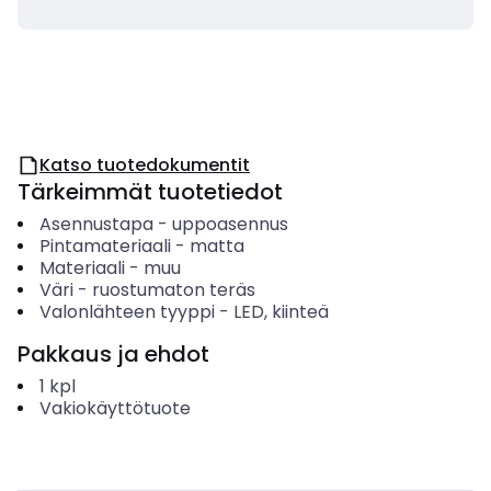
Katso tuotedokumentit
Tärkeimmät tuotetiedot
Asennustapa
-
uppoasennus
Pintamateriaali
-
matta
Materiaali
-
muu
Väri
-
ruostumaton teräs
Valonlähteen tyyppi
-
LED, kiinteä
Pakkaus ja ehdot
1
kpl
Vakiokäyttötuote