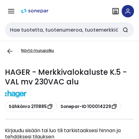
Siirry
Siirry
navigointiin
sisältöön
Haku
Näytä murupolku
HAGER - Merkkivalokaluste K.5 -
VAL mv 230VAC alu
Kopioi
Kopioi
Sähkönro 2111885
Sonepar-ID 100014229
Kirjaudu sisään tai luo tili tarkistaaksesi hinnan ja
tehdäksesi tilauksen