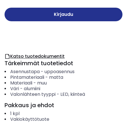
Kirjaudu
Katso tuotedokumentit
Tärkeimmät tuotetiedot
Asennustapa
-
uppoasennus
Pintamateriaali
-
matta
Materiaali
-
muu
Väri
-
alumiini
Valonlähteen tyyppi
-
LED, kiinteä
Pakkaus ja ehdot
1
kpl
Vakiokäyttötuote